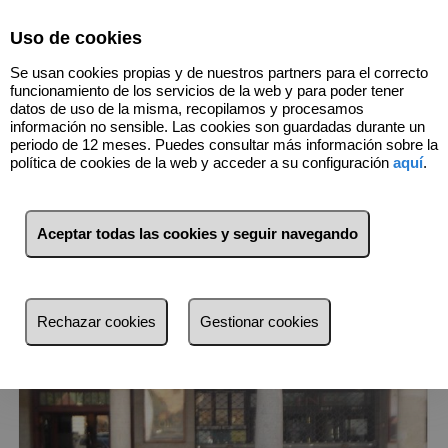
Select Language
▼
Uso de cookies
607727671
Se usan cookies propias y de nuestros partners para el correcto
funcionamiento de los servicios de la web y para poder tener
datos de uso de la misma, recopilamos y procesamos
información no sensible. Las cookies son guardadas durante un
1
Inmuebles
Casco Histórico (Madrid)
periodo de 12 meses. Puedes consultar más información sobre la
política de cookies de la web y acceder a su configuración
aquí
.
Lista
Mapa
Filtros
Aceptar todas las cookies y seguir navegando
más reciente
más reciente
Rechazar cookies
Gestionar cookies
Menos reciente
Baratos
Caros
Pequeños