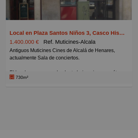
Grandes
Local en Plaza Santos Niños 3, Casco Histórico, Alcalá de Henares
1.400.000 €
Ref. Muticines-Alcala
Antiguos Muticines Cines de Alcalá de Henares,
actualmente Sala de conciertos.
El local se compone de planta baja, primera y sótano.
730m²
catastralmente pertenece a dos edificios, con acceso
principal por la plaza de los Santos Niños y de
servicio por la calle Escritorios.
SUPERFICIES LOCAL:
Planta Calle y Acceso 345,27 m2, Planta Primera
253,37 m2, Sala de Proyecciones 86,47 m2.
Planta Sótano (Aseos) 42,67 m2, Planta Sótano